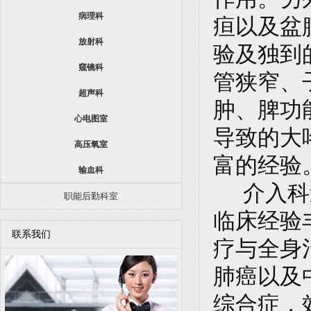
病理科
疸以及盆
放射科
验及独到
窥镜科
管狭窄、
超声科
肿、脾功
心电图室
导致的大
高压氧室
富的经验
输血科
介入科
职能后勤科室
临床经验
联系我们
疗与全身
肺癌以及
综合症，