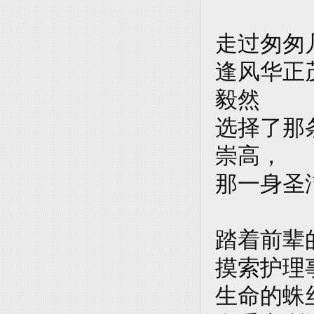
走过匆匆
逢风华正
毅然
选择了那
崇高，
那一身圣
踏着前辈
摸索护理
生命的蛛