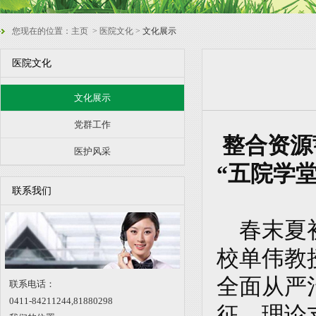
您现在的位置：
主页
> 医院文化 >
文化展示
医院文化
文化展示
党群工作
整合资源
医护风采
“五院学
联系我们
春末夏初
校单伟教
全面从严
联系电话：
0411-84211244,
81880298
征、理论