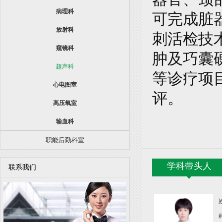
病理科
可完成脏
放射科
刺活检技
窥镜科
肿及巧囊
超声科
等诊疗项
心电图室
评。
高压氧室
输血科
职能后勤科室
学科带头人
联系我们